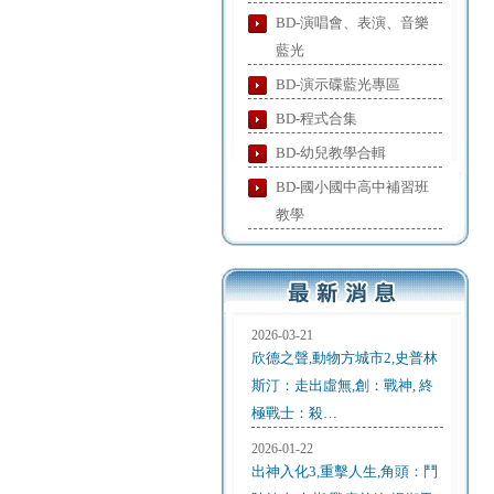
BD-演唱會、表演、音樂
藍光
BD-演示碟藍光專區
BD-程式合集
BD-幼兒教學合輯
BD-國小國中高中補習班
教學
2026-03-21
欣德之聲,動物方城市2,史普林
斯汀：走出虛無,創：戰神, 終
極戰士：殺…
2026-01-22
出神入化3,重擊人生,角頭：鬥