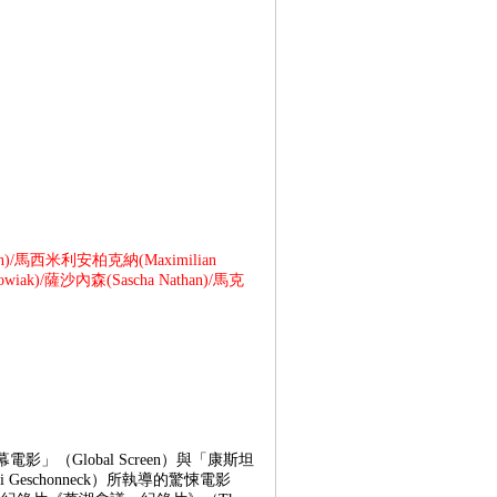
n)/馬西米利安柏克納(Maximilian
wiak)/薩沙內森(Sascha Nathan)/馬克
（Global Screen）與「康斯坦
 Geschonneck）所執導的驚悚電影