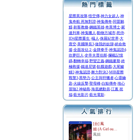
星際異攻隊
‧
悟空傳
‧
神力女超人
‧
神
鬼奇航 死無對證
‧
神鬼傳奇
‧
同盟鶼
鰈
‧
刺客教條
‧
鋼鐵英雄
‧
奇異博士
‧
屍
速列車
‧
神鬼獵人
‧
動物方城市
‧
死侍
‧
ID4星際重生
‧
蟻人
‧
侏羅紀世界
‧
大
賣空
‧
美國隊長3
‧
做我的奴隸
‧
絕命救
援
‧
全面攻佔２
‧
金牌拳手
‧
神鬼認證4
‧
吹夢巨人
‧
史帝夫賈伯斯
‧
攔截記憶
碼
‧
翻轉幸福
‧
野蠻正義
‧
鋼鐵麥斯
‧
終
極救援
‧
鐵達尼號
‧
飢餓遊戲
‧
大尾鱸
鰻2
‧
神鬼認證
‧
舞力對決2
‧
MIB星際
戰警3
‧
黑勢力
‧
公主與狩獵者
‧
心靈鑰
匙
‧
火線反擊
‧
聖母峰
‧
白鯨傳奇
‧
地心
冒險2 神秘島
‧
海底總動員
‧
江蕙 祝
福
‧
藍光影片
‧
藍光電影
‧
[台] 鳳
姐 (A Girl ou…
鳳姐