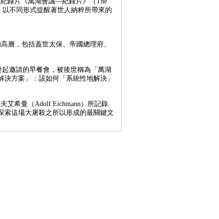
一部紀錄片《萬湖會議—紀錄片》（The
不同管道放映，以不同形式提醒著世人納粹所帶來的
府的高層，包括蓋世太保、帝國總理府、
h）所發起邀請的早餐會，被後世稱為「萬湖
解決方案」：該如何「系統性地解決」
希曼（Adolf Eichmann）所記錄
探索這場大屠殺之所以形成的最關鍵文