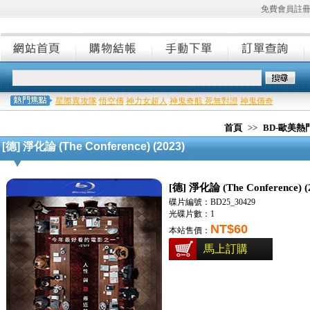
免費會員註
星際異攻隊
悟空傳
神力女超人
神鬼奇航 死無對證
神鬼傳奇
首頁
>>
BD-歐美
[德] 淨化論 (The Conference) (2023)
[德] 淨化論 (The Conference) (
碟片編號：BD25_30429
光碟片數：1
NT$60
本站售價：
馬上訂購