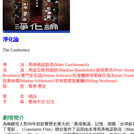
淨化論
The Conference
導 演：馬蒂格諾勒克(Matti Geschonneck)
演 員：馬提亞斯邦德舒(Matthias Bundschuh)/彼得喬丹(Peter Jorda
Bruckner)/賽門史瓦茲(Simon Schwarz)/拉斐爾斯塔霍維亞克(Rafael Stacho
思賽林傑(Markus Schleinzer)/菲利普霍賀麥爾(Philipp Hochmair)
類 型：戰爭/歷史
發 音：德語
字 幕：繁簡中文/日文
劇情簡介
為喚醒世人對80年前影響歷史重大的「萬湖會議」記憶，德國「全球銀幕電影」
丁電影」（Constantin Film）聯合製作了這部由名導馬蒂格諾勒克（Matti