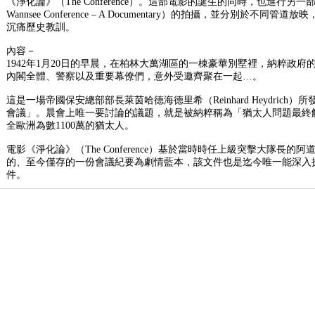
《淨化論》（The Conference）。這部電影的誕生的同時，也進行另
Wannsee Conference – A Documentary）的拍攝，並分別於
沉痛歷史教訓。
內容－
1942年1月20日的早晨，在柏林大萬湖區的一棟豪華別墅裡，納粹政
內閣全體、警察以及重要幕僚們，意外受邀齊聚在一起…。
這是一場帝國保安總部部長萊茵哈德海德里希（Reinhard Heydric
會議」。晨會上唯一要討論的議題，就是被納粹稱為「猶太人問題最終
全歐洲為數1100萬的猶太人。
電影《淨化論》（The Conference）基於當時時任上級突擊大隊長的阿道夫艾
的、至今僅存的一份會議紀要為劇情藍本，該文件也是迄今唯一能深入
件。