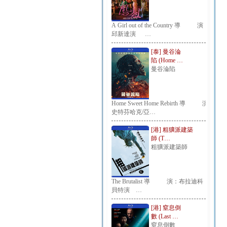
A Girl out of the Country 導 演：
邱新達演 …
[泰] 曼谷淪
陷 (Home …
曼谷淪陷
Home Sweet Home Rebirth 導 演：
史特芬哈克/亞…
[港] 粗獷派建築
師 (T…
粗獷派建築師
The Brutalist 導 演：布拉迪科
貝特演 …
[港] 窒息倒
數 (Last …
窒息倒數