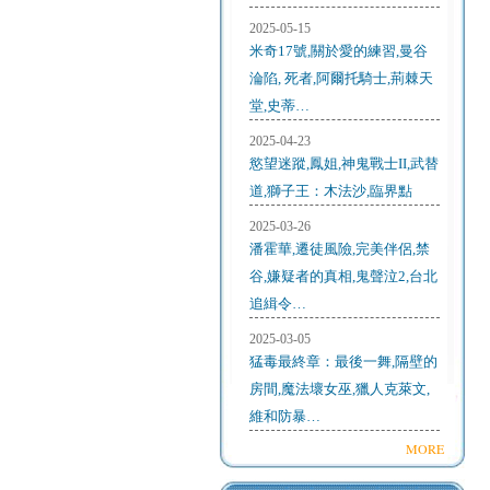
2025-05-15
米奇17號,關於愛的練習,曼谷
淪陷, 死者,阿爾托騎士,荊棘天
堂,史蒂…
2025-04-23
慾望迷蹤,鳳姐,神鬼戰士II,武替
道,獅子王：木法沙,臨界點
2025-03-26
潘霍華,遷徒風險,完美伴侶,禁
谷,嫌疑者的真相,鬼聲泣2,台北
追緝令…
2025-03-05
猛毒最終章：最後一舞,隔壁的
房間,魔法壞女巫,獵人克萊文,
維和防暴…
MORE