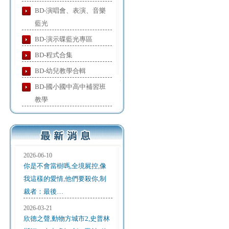
BD-演唱會、表演、音樂
藍光
BD-演示碟藍光專區
BD-程式合集
BD-幼兒教學合輯
BD-國小國中高中補習班
教學
2026-06-10
你是不會當樹嗎,全境屍控,像
我這樣的愛情,他們要殺你,制
裁者：最後…
2026-03-21
欣德之聲,動物方城市2,史普林