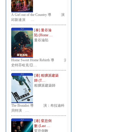
A Girl out of the Country 導 演：
邱新達演 …
[泰] 曼谷淪
陷 (Home …
曼谷淪陷
Home Sweet Home Rebirth 導 演：
史特芬哈克/亞…
[港] 粗獷派建築
師 (T…
粗獷派建築師
The Brutalist 導 演：布拉迪科
貝特演 …
[港] 窒息倒
數 (Last …
窒息倒數