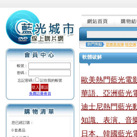
星際異攻隊
悟空傳
軟體破解
帳號：
密碼：
歐美熱門藍光電
忘記密碼 |
記住我的帳號
華語、亞洲藍光
免費註冊會員
迪士尼熱門藍光
知識、表演、音
您已經訂購：
0 套產品
日本、韓國藍光