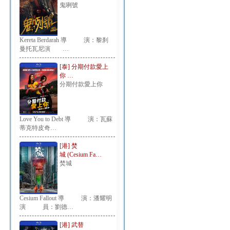
鬼咧號
Kereta Berdarah 導 演：黎刹
曼托瓦尼演 …
[泰] 分期付款愛上
你 …
分期付款愛上你
Love You to Debt 導 演：瓦蘇
蒂克特皮奇…
[港] 焚
城 (Cesium Fa…
焚城
Cesium Fallout 導 演：潘耀明
演 員：劉德…
[港] 武替