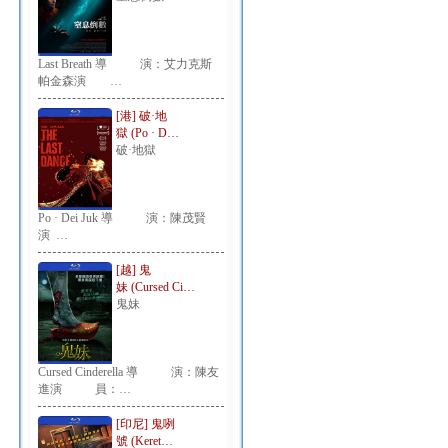
Last Breath 導 演：艾力克斯
帕金森演 …
[港] 破·地
獄 (Po · D…
破·地獄
Po · Dei Juk 導 演：陳茂賢
演 …
[越] 鬼
妹 (Cursed Ci…
鬼妹
Cursed Cinderella 導 演：陳友
進演 員：…
[印尼] 鬼咧
號 (Keret…