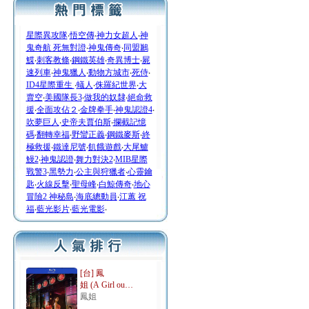
星際異攻隊
‧
悟空傳
‧
神力女超人
‧
神
鬼奇航 死無對證
‧
神鬼傳奇
‧
同盟鶼
鰈
‧
刺客教條
‧
鋼鐵英雄
‧
奇異博士
‧
屍
速列車
‧
神鬼獵人
‧
動物方城市
‧
死侍
‧
ID4星際重生
‧
蟻人
‧
侏羅紀世界
‧
大
賣空
‧
美國隊長3
‧
做我的奴隸
‧
絕命救
援
‧
全面攻佔２
‧
金牌拳手
‧
神鬼認證4
‧
吹夢巨人
‧
史帝夫賈伯斯
‧
攔截記憶
碼
‧
翻轉幸福
‧
野蠻正義
‧
鋼鐵麥斯
‧
終
極救援
‧
鐵達尼號
‧
飢餓遊戲
‧
大尾鱸
鰻2
‧
神鬼認證
‧
舞力對決2
‧
MIB星際
戰警3
‧
黑勢力
‧
公主與狩獵者
‧
心靈鑰
匙
‧
火線反擊
‧
聖母峰
‧
白鯨傳奇
‧
地心
冒險2 神秘島
‧
海底總動員
‧
江蕙 祝
福
‧
藍光影片
‧
藍光電影
‧
[台] 鳳
姐 (A Girl ou…
鳳姐