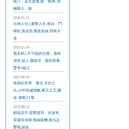
斯汀：走出虛無,創：戰神, 終
極戰士：殺…
2026-01-22
出神入化3,重擊人生,角頭：鬥
陣欸,無名指,戰疫前線,捍衛天
使
2025-11-19
無名弒2,不可能的任務：最終
清算,超人,厲陰宅：最終聖事,
驚奇4超人…
2025-09-19
侏羅紀世界：重生,天作之
合,28年毀滅倒數,萬王之王,獵
金·遊戲,F1電…
2025-08-23
馴龍高手,星際寶貝：史迪奇,
雷霆特攻隊,無線殺機,復仇反
擊戰,絕命…