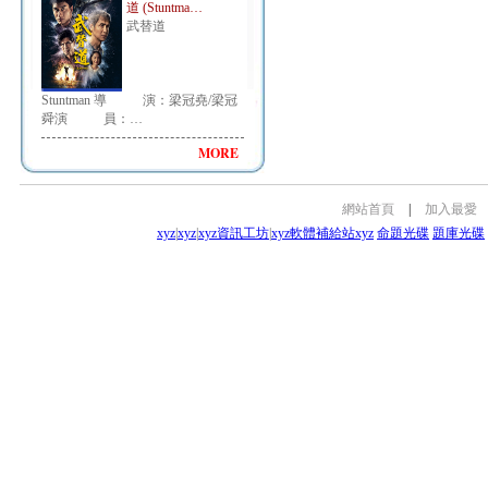
道 (Stuntma…
武替道
Stuntman 導 演：梁冠堯/梁冠
舜演 員：…
MORE
網站首頁
|
加入最愛
xyz
|
xyz
|
xyz資訊工坊
|
xyz軟體補給站
xyz
命題光碟
題庫光碟