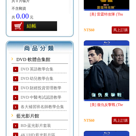
共 0 片碟片
不含郵資
0.00
[美] 雷霆特攻隊 (Thu
共
元
結帳
NT$60
馬上訂購
DVD 軟體合集館
DVD 英語教學合集
DVD 幼兒教學合集
DVD 財經投資管理教學
DVD 中醫考試認證教學
[美] 復仇反擊戰 (The
各大補習班名師教學合集
藍光影片館
NT$60
馬上訂購
BD-蓝光影片套装
4K UHD 藍光影片區