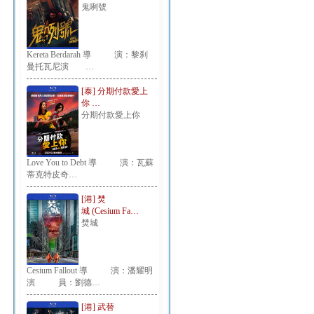
鬼咧號
Kereta Berdarah 導 演：黎刹
曼托瓦尼演 …
[泰] 分期付款愛上
你 …
分期付款愛上你
Love You to Debt 導 演：瓦蘇
蒂克特皮奇…
[港] 焚
城 (Cesium Fa…
焚城
Cesium Fallout 導 演：潘耀明
演 員：劉德…
[港] 武替