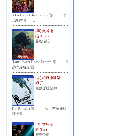
A Girl out of the Country 導 演：
邱新達演 …
[泰] 曼谷淪
陷 (Home …
曼谷淪陷
Home Sweet Home Rebirth 導 演：
史特芬哈克/亞…
[港] 粗獷派建築
師 (T…
粗獷派建築師
The Brutalist 導 演：布拉迪科
貝特演 …
[港] 窒息倒
數 (Last …
窒息倒數