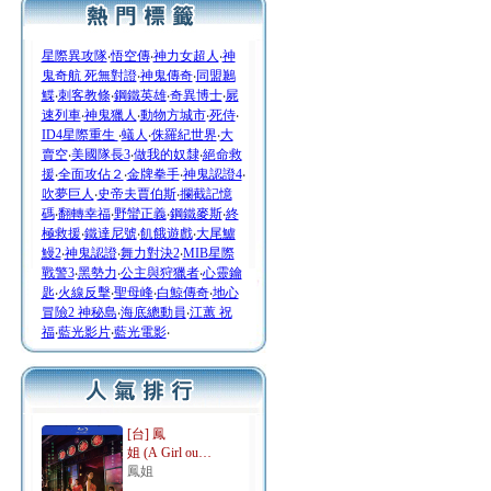
星際異攻隊
‧
悟空傳
‧
神力女超人
‧
神
鬼奇航 死無對證
‧
神鬼傳奇
‧
同盟鶼
鰈
‧
刺客教條
‧
鋼鐵英雄
‧
奇異博士
‧
屍
速列車
‧
神鬼獵人
‧
動物方城市
‧
死侍
‧
ID4星際重生
‧
蟻人
‧
侏羅紀世界
‧
大
賣空
‧
美國隊長3
‧
做我的奴隸
‧
絕命救
援
‧
全面攻佔２
‧
金牌拳手
‧
神鬼認證4
‧
吹夢巨人
‧
史帝夫賈伯斯
‧
攔截記憶
碼
‧
翻轉幸福
‧
野蠻正義
‧
鋼鐵麥斯
‧
終
極救援
‧
鐵達尼號
‧
飢餓遊戲
‧
大尾鱸
鰻2
‧
神鬼認證
‧
舞力對決2
‧
MIB星際
戰警3
‧
黑勢力
‧
公主與狩獵者
‧
心靈鑰
匙
‧
火線反擊
‧
聖母峰
‧
白鯨傳奇
‧
地心
冒險2 神秘島
‧
海底總動員
‧
江蕙 祝
福
‧
藍光影片
‧
藍光電影
‧
[台] 鳳
姐 (A Girl ou…
鳳姐