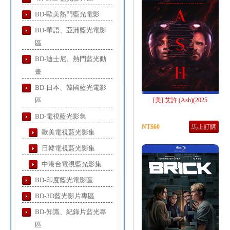
BD-歐美熱門藍光電影
BD-華語、亞洲藍光電影
區
BD-迪士尼、熱門藍光動
畫
BD-日本、韓國藍光電影
區
[美] 艾許 (Ash)(2025
BD-電視藍光影集
NT$60
馬上訂購
歐美電視藍光影集
日韓電視藍光影集
中港台電視藍光影集
BD-印度藍光電影區
BD-3D藍光影片專區
BD-知識、紀錄片藍光專
區