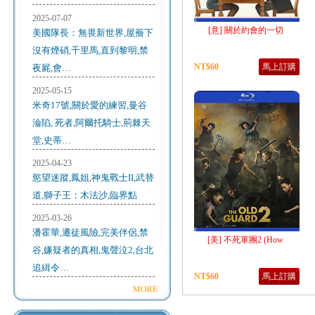
2025-07-07
[意] 關於約會的一切
美國隊長：無畏新世界,屋簷下
沒有煙硝,千里馬,直到黎明,禁
NT$60
馬上訂購
夜屍,會…
2025-05-15
米奇17號,關於愛的練習,曼谷
淪陷, 死者,阿爾托騎士,荊棘天
堂,史蒂…
2025-04-23
慾望迷蹤,鳳姐,神鬼戰士II,武替
道,獅子王：木法沙,臨界點
2025-03-26
潘霍華,遷徒風險,完美伴侶,禁
[美] 不死軍團2 (How
谷,嫌疑者的真相,鬼聲泣2,台北
追緝令…
NT$60
馬上訂購
MORE