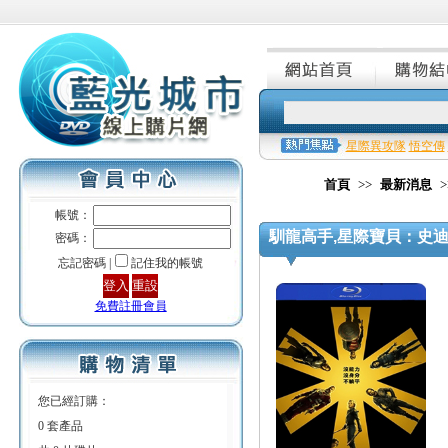
星際異攻隊
悟空傳
首頁
>>
最新消息
>
帳號：
馴龍高手,星際寶貝：史迪
密碼：
忘記密碼 |
記住我的帳號
免費註冊會員
您已經訂購：
0 套產品