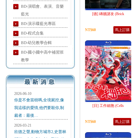
BD-演唱會、表演、音樂
藍光
[德] 磚牆謎攻 (Brick
BD-演示碟藍光專區
NT$60
馬上訂購
BD-程式合集
BD-幼兒教學合輯
BD-國小國中高中補習班
教學
2026-06-10
你是不會當樹嗎,全境屍控,像
[日] 工作細胞 (Cells
我這樣的愛情,他們要殺你,制
裁者：最後…
NT$60
馬上訂購
2026-03-21
欣德之聲,動物方城市2,史普林