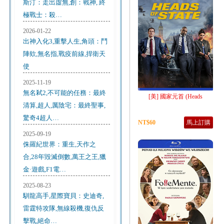
斯汀：走出虛無,創：戰神, 終
極戰士：殺…
2026-01-22
出神入化3,重擊人生,角頭：鬥
陣欸,無名指,戰疫前線,捍衛天
使
2025-11-19
無名弒2,不可能的任務：最終
[美] 國家元首 (Heads
清算,超人,厲陰宅：最終聖事,
驚奇4超人…
NT$60
馬上訂購
2025-09-19
侏羅紀世界：重生,天作之
合,28年毀滅倒數,萬王之王,獵
金·遊戲,F1電…
2025-08-23
馴龍高手,星際寶貝：史迪奇,
雷霆特攻隊,無線殺機,復仇反
擊戰,絕命…