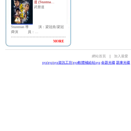
道 (Stuntma…
武替道
Stuntman 導 演：梁冠堯/梁冠
舜演 員：…
MORE
網站首頁
|
加入最愛
xyz
|
xyz
|
xyz資訊工坊
|
xyz軟體補給站
xyz
命題光碟
題庫光碟