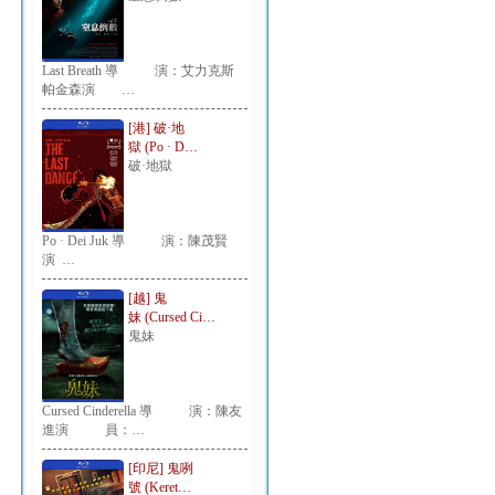
Last Breath 導 演：艾力克斯
帕金森演 …
[港] 破·地
獄 (Po · D…
破·地獄
Po · Dei Juk 導 演：陳茂賢
演 …
[越] 鬼
妹 (Cursed Ci…
鬼妹
Cursed Cinderella 導 演：陳友
進演 員：…
[印尼] 鬼咧
號 (Keret…