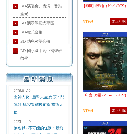
BD-演唱會、表演、音樂
[印度] 連環扣 (Jalsa) (2022)
藍光
NT$60
馬上訂購
BD-演示碟藍光專區
BD-程式合集
BD-幼兒教學合輯
BD-國小國中高中補習班
教學
2026-01-22
[印度] 力量 (Valimai) (2022)
出神入化3,重擊人生,角頭：鬥
陣欸,無名指,戰疫前線,捍衛天
NT$60
馬上訂購
使
2025-11-19
無名弒2,不可能的任務：最終