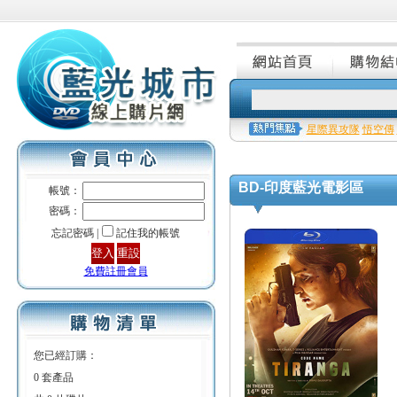
星際異攻隊
悟空傳
BD-印度藍光電影區
帳號：
密碼：
忘記密碼 |
記住我的帳號
免費註冊會員
您已經訂購：
0 套產品