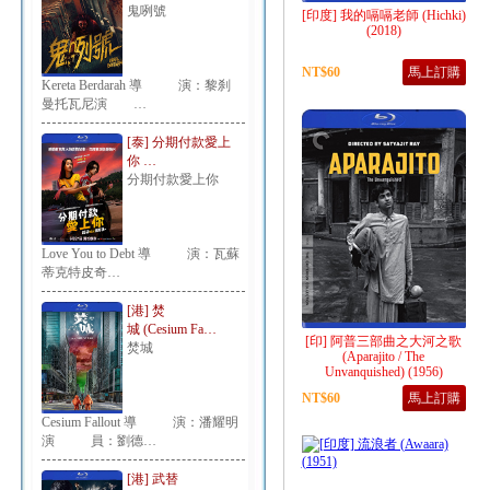
鬼咧號
[印度] 我的嗝嗝老師 (Hichki)
(2018)
NT$60
馬上訂購
Kereta Berdarah 導 演：黎刹
曼托瓦尼演 …
[泰] 分期付款愛上
你 …
分期付款愛上你
Love You to Debt 導 演：瓦蘇
蒂克特皮奇…
[港] 焚
城 (Cesium Fa…
[印] 阿普三部曲之大河之歌
焚城
(Aparajito / The
Unvanquished) (1956)
NT$60
馬上訂購
Cesium Fallout 導 演：潘耀明
演 員：劉德…
[港] 武替