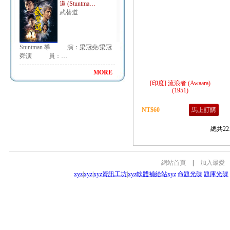
道 (Stuntma…
武替道
Stuntman 導 演：梁冠堯/梁冠
舜演 員：…
MORE
[印度] 流浪者 (Awaara)
(1951)
NT$60
馬上訂購
總共22
網站首頁
|
加入最愛
xyz
|
xyz
|
xyz資訊工坊
|
xyz軟體補給站
xyz
命題光碟
題庫光碟