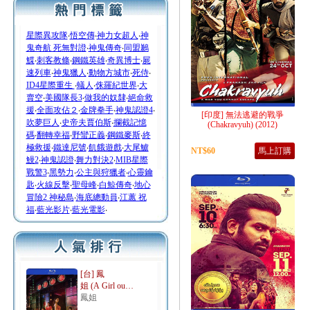
星際異攻隊
‧
悟空傳
‧
神力女超人
‧
神
鬼奇航 死無對證
‧
神鬼傳奇
‧
同盟鶼
鰈
‧
刺客教條
‧
鋼鐵英雄
‧
奇異博士
‧
屍
速列車
‧
神鬼獵人
‧
動物方城市
‧
死侍
‧
ID4星際重生
‧
蟻人
‧
侏羅紀世界
‧
大
賣空
‧
美國隊長3
‧
做我的奴隸
‧
絕命救
援
‧
全面攻佔２
‧
金牌拳手
‧
神鬼認證4
‧
[印度] 無法逃避的戰爭
吹夢巨人
‧
史帝夫賈伯斯
‧
攔截記憶
(Chakravyuh) (2012)
碼
‧
翻轉幸福
‧
野蠻正義
‧
鋼鐵麥斯
‧
終
極救援
‧
鐵達尼號
‧
飢餓遊戲
‧
大尾鱸
NT$60
馬上訂購
鰻2
‧
神鬼認證
‧
舞力對決2
‧
MIB星際
戰警3
‧
黑勢力
‧
公主與狩獵者
‧
心靈鑰
匙
‧
火線反擊
‧
聖母峰
‧
白鯨傳奇
‧
地心
冒險2 神秘島
‧
海底總動員
‧
江蕙 祝
福
‧
藍光影片
‧
藍光電影
‧
[台] 鳳
姐 (A Girl ou…
鳳姐