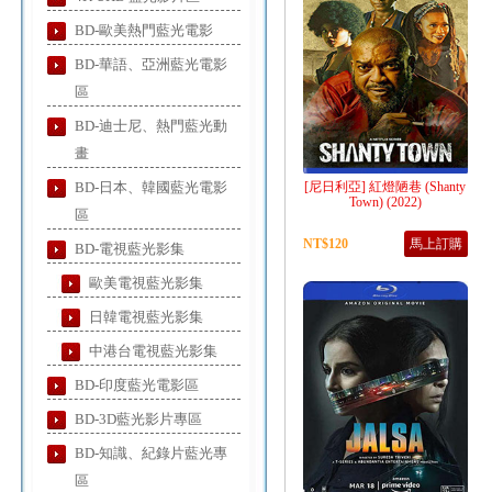
BD-歐美熱門藍光電影
BD-華語、亞洲藍光電影
區
BD-迪士尼、熱門藍光動
畫
BD-日本、韓國藍光電影
[尼日利亞] 紅燈陋巷 (Shanty
Town) (2022)
區
NT$120
馬上訂購
BD-電視藍光影集
歐美電視藍光影集
日韓電視藍光影集
中港台電視藍光影集
BD-印度藍光電影區
BD-3D藍光影片專區
BD-知識、紀錄片藍光專
區