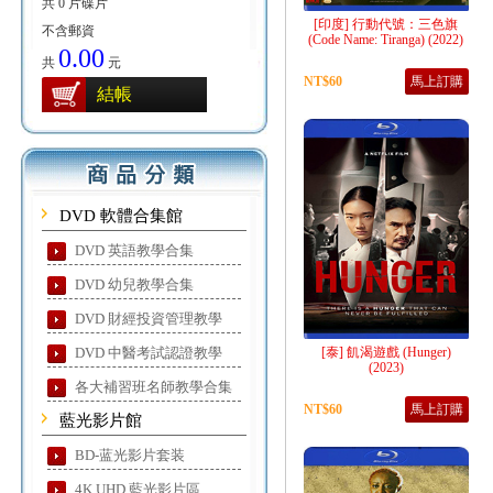
共 0 片碟片
[印度] 行動代號：三色旗
不含郵資
(Code Name: Tiranga) (2022)
0.00
共
元
NT$60
馬上訂購
結帳
DVD 軟體合集館
DVD 英語教學合集
DVD 幼兒教學合集
DVD 財經投資管理教學
DVD 中醫考試認證教學
[泰] 飢渴遊戲 (Hunger)
(2023)
各大補習班名師教學合集
NT$60
馬上訂購
藍光影片館
BD-蓝光影片套装
4K UHD 藍光影片區