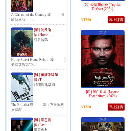
[印] 愛情我你她 (Tughlaq
Durbar) (2021)
A Girl out of the Country 導 演：
邱新達演 …
NT$60
馬上訂購
[泰] 曼谷淪
陷 (Home …
曼谷淪陷
Home Sweet Home Rebirth 導 演：
史特芬哈克/亞…
[港] 粗獷派建築
師 (T…
粗獷派建築師
[印] 黑白世界 (Jagame
Thandhiram) (2021)
The Brutalist 導 演：布拉迪科
NT$60
馬上訂購
貝特演 …
[港] 窒息倒
數 (Last …
窒息倒數