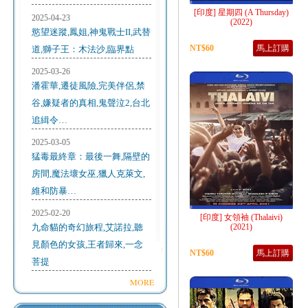
[印度] 星期四 (A Thursday)
2025-04-23
(2022)
慾望迷蹤,鳳姐,神鬼戰士II,武替
NT$60
馬上訂購
道,獅子王：木法沙,臨界點
2025-03-26
潘霍華,遷徒風險,完美伴侶,禁
谷,嫌疑者的真相,鬼聲泣2,台北
追緝令…
2025-03-05
猛毒最終章：最後一舞,隔壁的
房間,魔法壞女巫,獵人克萊文,
維和防暴…
2025-02-20
[印度] 女領袖 (Thalaivi)
九命貓的奇幻旅程,艾諾拉,聽
(2021)
見顏色的女孩,王者歸來,一念
NT$60
馬上訂購
菩提
MORE