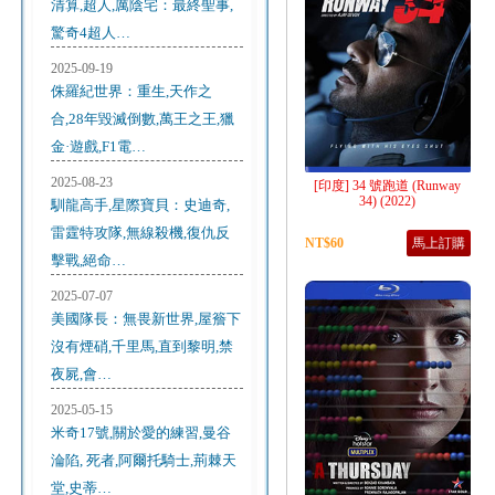
清算,超人,厲陰宅：最終聖事,
驚奇4超人…
2025-09-19
侏羅紀世界：重生,天作之
合,28年毀滅倒數,萬王之王,獵
金·遊戲,F1電…
2025-08-23
[印度] 34 號跑道 (Runway
34) (2022)
馴龍高手,星際寶貝：史迪奇,
雷霆特攻隊,無線殺機,復仇反
NT$60
馬上訂購
擊戰,絕命…
2025-07-07
美國隊長：無畏新世界,屋簷下
沒有煙硝,千里馬,直到黎明,禁
夜屍,會…
2025-05-15
米奇17號,關於愛的練習,曼谷
淪陷, 死者,阿爾托騎士,荊棘天
堂,史蒂…