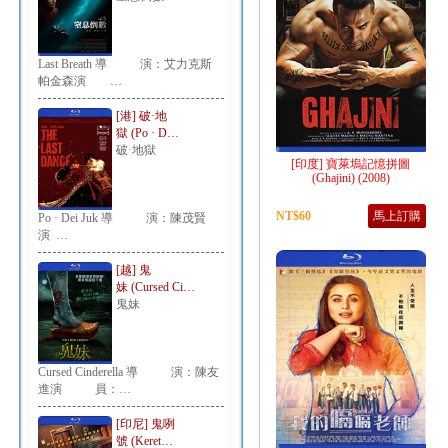
Last Breath 導 演：艾力克斯
帕金森演 …
[港] 破·地
獄 (Po · D…
破·地獄
[印度] 寶萊塢記憶拼圖
(Ghajini) (2008)
NT$60
馬上訂購
Po · Dei Juk 導 演：陳茂賢
演 …
[越] 鬼
妹 (Cursed Ci…
鬼妹
Cursed Cinderella 導 演：陳友
進演 員：…
[印尼] 鬼咧
號 (Keret…